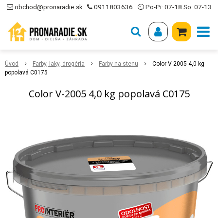
obchod@pronaradie.sk
0911803636
⏲ Po-Pi: 07-18 So: 07-13
Úvod
Farby, laky, drogéria
Farby na stenu
Color V-2005 4,0 kg
popolavá C0175
Color V-2005 4,0 kg popolavá C0175