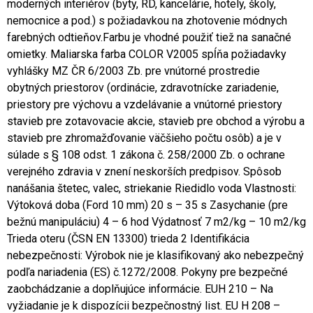
moderných interiérov (byty, RD, kancelárie, hotely, školy,
nemocnice a pod.) s požiadavkou na zhotovenie módnych
farebných odtieňov.Farbu je vhodné použiť tiež na sanačné
omietky. Maliarska farba COLOR V2005 spĺňa požiadavky
vyhlášky MZ ČR 6/2003 Zb. pre vnútorné prostredie
obytných priestorov (ordinácie, zdravotnícke zariadenie,
priestory pre výchovu a vzdelávanie a vnútorné priestory
stavieb pre zotavovacie akcie, stavieb pre obchod a výrobu a
stavieb pre zhromažďovanie väčšieho počtu osôb) a je v
súlade s § 108 odst. 1 zákona č. 258/2000 Zb. o ochrane
verejného zdravia v znení neskorších predpisov. Spôsob
nanášania štetec, valec, striekanie Riedidlo voda Vlastnosti:
Výtoková doba (Ford 10 mm) 20 s – 35 s Zasychanie (pre
bežnú manipuláciu) 4 – 6 hod Výdatnosť 7 m2/kg – 10 m2/kg
Trieda oteru (ČSN EN 13300) trieda 2 Identifikácia
nebezpečnosti: Výrobok nie je klasifikovaný ako nebezpečný
podľa nariadenia (ES) č.1272/2008. Pokyny pre bezpečné
zaobchádzanie a doplňujúce informácie. EUH 210 – Na
vyžiadanie je k dispozícii bezpečnostný list. EU H 208 –