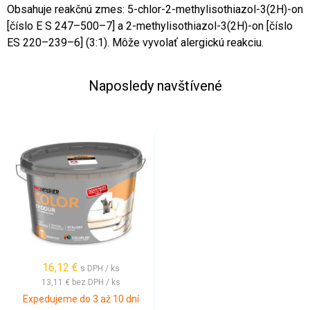
Obsahuje reakčnú zmes: 5-chlor-2-methylisothiazol-3(2H)-on
[číslo E S 247–500–7] a 2-methylisothiazol-3(2H)-on [číslo
ES 220–239–6] (3:1). Môže vyvolať alergickú reakciu.
Naposledy navštívené
16,12 €
s DPH / ks
13,11 €
bez DPH / ks
Expedujeme do 3 až 10 dní