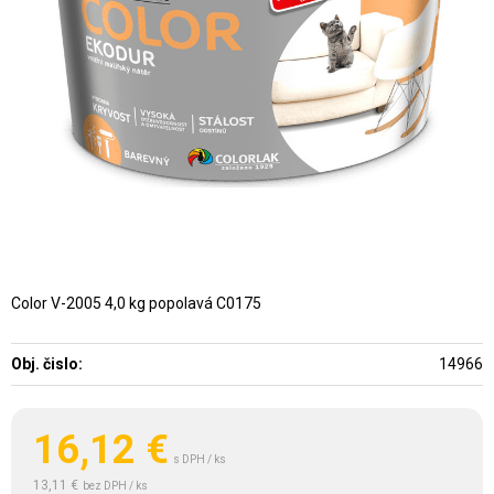
Color V-2005 4,0 kg popolavá C0175
Obj. čislo:
14966
16,12
€
s DPH / ks
13,11 €
bez DPH / ks