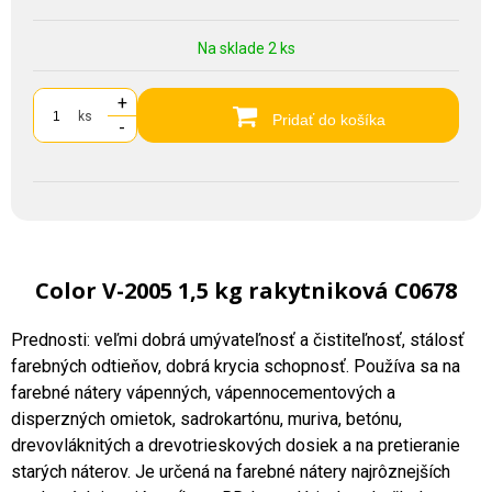
Na sklade 2 ks
+
ks
Pridať do košíka
-
Color V-2005 1,5 kg rakytniková C0678
Prednosti: veľmi dobrá umývateľnosť a čistiteľnosť, stálosť
farebných odtieňov, dobrá krycia schopnosť. Používa sa na
farebné nátery vápenných, vápennocementových a
disperzných omietok, sadrokartónu, muriva, betónu,
drevovláknitých a drevotrieskových dosiek a na pretieranie
starých náterov. Je určená na farebné nátery najrôznejších