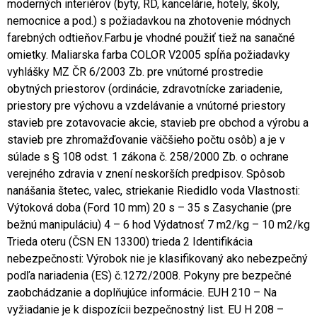
moderných interiérov (byty, RD, kancelárie, hotely, školy,
nemocnice a pod.) s požiadavkou na zhotovenie módnych
farebných odtieňov.Farbu je vhodné použiť tiež na sanačné
omietky. Maliarska farba COLOR V2005 spĺňa požiadavky
vyhlášky MZ ČR 6/2003 Zb. pre vnútorné prostredie
obytných priestorov (ordinácie, zdravotnícke zariadenie,
priestory pre výchovu a vzdelávanie a vnútorné priestory
stavieb pre zotavovacie akcie, stavieb pre obchod a výrobu a
stavieb pre zhromažďovanie väčšieho počtu osôb) a je v
súlade s § 108 odst. 1 zákona č. 258/2000 Zb. o ochrane
verejného zdravia v znení neskorších predpisov. Spôsob
nanášania štetec, valec, striekanie Riedidlo voda Vlastnosti:
Výtoková doba (Ford 10 mm) 20 s – 35 s Zasychanie (pre
bežnú manipuláciu) 4 – 6 hod Výdatnosť 7 m2/kg – 10 m2/kg
Trieda oteru (ČSN EN 13300) trieda 2 Identifikácia
nebezpečnosti: Výrobok nie je klasifikovaný ako nebezpečný
podľa nariadenia (ES) č.1272/2008. Pokyny pre bezpečné
zaobchádzanie a doplňujúce informácie. EUH 210 – Na
vyžiadanie je k dispozícii bezpečnostný list. EU H 208 –