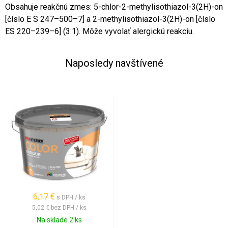
Obsahuje reakčnú zmes: 5-chlor-2-methylisothiazol-3(2H)-on
[číslo E S 247–500–7] a 2-methylisothiazol-3(2H)-on [číslo
ES 220–239–6] (3:1). Môže vyvolať alergickú reakciu.
Naposledy navštívené
6,17 €
s DPH / ks
5,02 €
bez DPH / ks
Na sklade 2 ks