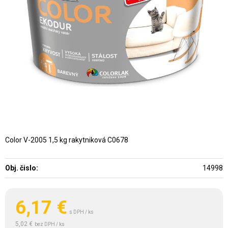
Color V-2005 1,5 kg rakytniková C0678
Obj. čislo:
14998
6,17
€
s DPH / ks
5,02 €
bez DPH / ks