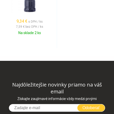
9,34 €
s DPH / ks
7,59 €
bez DPH / ks
Na sklade 2 ks
Najdôležitejšie novinky priamo na váš
email
Získajte zaujímavé informácie vždy medzi prvými
Odoberať