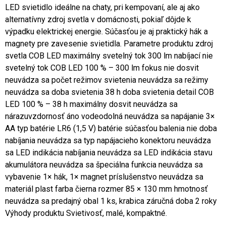
LED svietidlo ideálne na chaty, pri kempovaní, ale aj ako
alternatívny zdroj svetla v domácnosti, pokiaľ dôjde k
výpadku elektrickej energie. Súčasťou je aj praktický hák a
magnety pre zavesenie svietidla. Parametre produktu zdroj
svetla COB LED maximálny svetelný tok 300 lm nabíjací nie
svetelný tok COB LED 100 % – 300 lm fokus nie dosvit
neuvádza sa počet režimov svietenia neuvádza sa režimy
neuvádza sa doba svietenia 38 h doba svietenia detail COB
LED 100 % – 38 h maximálny dosvit neuvádza sa
nárazuvzdornosť áno vodeodolná neuvádza sa napájanie 3×
AA typ batérie LR6 (1,5 V) batérie súčasťou balenia nie doba
nabíjania neuvádza sa typ napájacieho konektoru neuvádza
sa LED indikácia nabíjania neuvádza sa LED indikácia stavu
akumulátora neuvádza sa špeciálna funkcia neuvádza sa
vybavenie 1× hák, 1× magnet príslušenstvo neuvádza sa
materiál plast farba čierna rozmer 85 × 130 mm hmotnosť
neuvádza sa predajný obal 1 ks, krabica záručná doba 2 roky
Výhody produktu Svietivosť, malé, kompaktné.