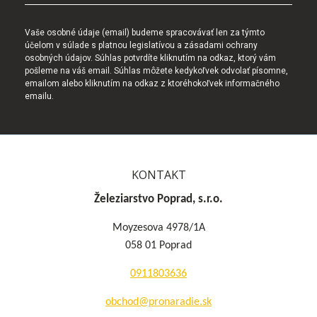
Vaše osobné údaje (email) budeme spracovávať len za týmto
účelom v súlade s platnou legislatívou a zásadami ochrany
osobných údajov. Súhlas potvrdíte kliknutím na odkaz, ktorý vám
pošleme na váš email. Súhlas môžete kedykoľvek odvolať písomne,
emailom alebo kliknutím na odkaz z ktoréhokoľvek informačného
emailu.
KONTAKT
Železiarstvo Poprad, s.r.o.
Moyzesova 4978/1A
058 01 Poprad
0911803636
obchod@pronaradie.sk