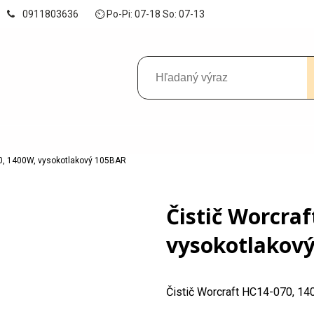
0911803636
⏲ Po-Pi: 07-18 So: 07-13
70, 1400W, vysokotlakový 105BAR
Čistič Worcra
vysokotlakov
Čistič Worcraft HC14-070, 1