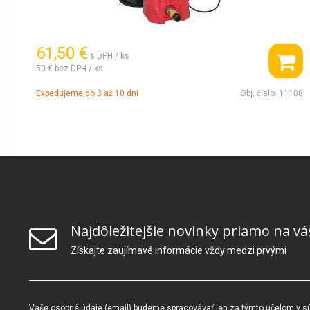
61,50 €
s DPH / ks
50 €
bez DPH / ks
Expedujeme do 3 až 10 dní
Obj. čislo:
11108
Najdôležitejšie novinky priamo na vá
Získajte zaujímavé informácie vždy medzi prvými
Vaše osobné údaje (email) budeme spracovávať len za týmto účelom v súl