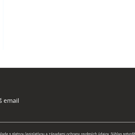
š email
ade s platnou legislatívou a zásadami ochrany osobných údajov. Súhlas potvrdí