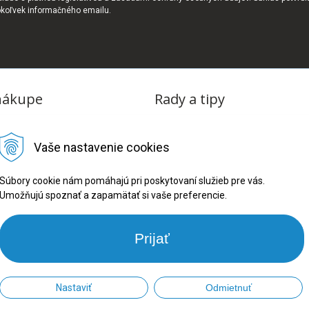
okoľvek informačného emailu.
nákupe
Rady a tipy
dmienky
Blog
Vaše nastavenie cookies
tba
oriadok
Súbory cookie nám pomáhajú pri poskytovaní služieb pre vás.
Umožňujú spoznať a zapamätať si vaše preferencie.
ru
ookies
Prijať
Nastaviť
Odmietnuť
26 PRONARADIE.SK •
NextShop
&
e-shop Pohoda Connector
by
NextCom 