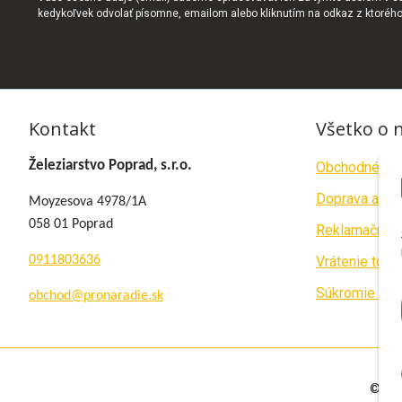
kedykoľvek odvolať písomne, emailom alebo kliknutím na odkaz z ktoréh
Kontakt
Všetko o 
Železiarstvo Poprad, s.r.o.
Obchodné po
Doprava a pla
Moyzesova 4978/1A
058 01 Poprad
Reklamačný p
0911803636
Vrátenie tova
Súkromie a c
obchod@pronaradie.sk
© 20