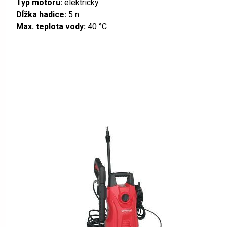
Typ motoru:
elektrický
Dĺžka hadice:
5 n
Max. teplota vody:
40 °C