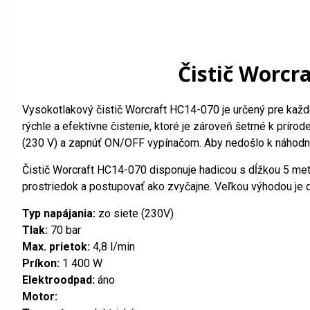
Čistič Worcr
Vysokotlakový čistič Worcraft HC14-070 je určený pre každé
rýchle a efektívne čistenie, ktoré je zároveň šetrné k príro
(230 V) a zapnúť ON/OFF vypínačom. Aby nedošlo k náhodné
Čistič Worcraft HC14-070 disponuje hadicou s dĺžkou 5 metrov
prostriedok a postupovať ako zvyčajne. Veľkou výhodou je d
Typ napájania:
zo siete (230V)
Tlak:
70 bar
Max. prietok:
4,8 l/min
Príkon:
1 400 W
Elektroodpad:
áno
Motor: