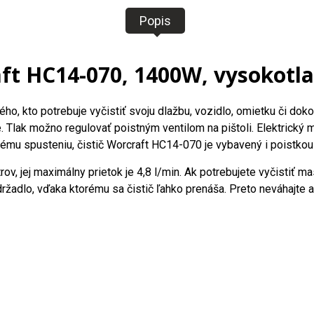
Popis
aft HC14-070, 1400W, vysokot
ho, kto potrebuje vyčistiť svoju dlažbu, vozidlo, omietku či do
de. Tlak možno regulovať poistným ventilom na pištoli. Elektrický
mu spusteniu, čistič Worcraft HC14-070 je vybavený i poistkou
, jej maximálny prietok je 4,8 l/min. Ak potrebujete vyčistiť ma
ržadlo, vďaka ktorému sa čistič ľahko prenáša. Preto neváhajte 