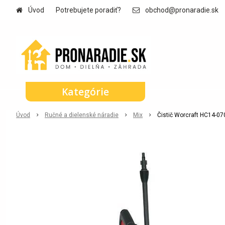
Úvod
Potrebujete poradiť?
obchod@pronaradie.sk
Kategórie
Úvod
Ručné a dielenské náradie
Mix
Čistič Worcraft HC14-0