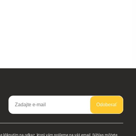
Odoberať
te kliknutím na odkaz, ktorý vám pošleme na váš email. Súhlas môžete