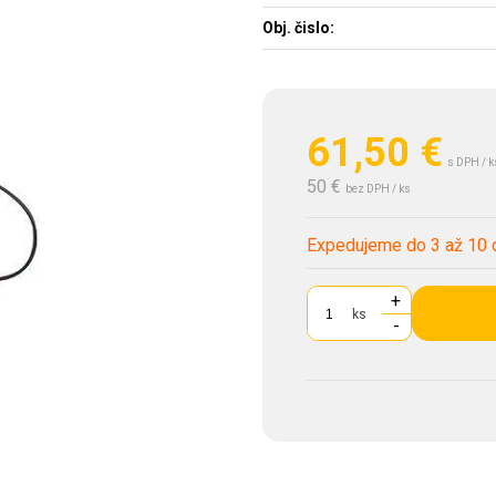
Obj. čislo:
61,50
€
s DPH / k
50 €
bez DPH / ks
Expedujeme do 3 až 10 
+
ks
-