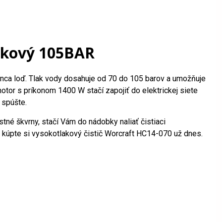
lakový 105BAR
konca loď. Tlak vody dosahuje od 70 do 105 barov a umožňuje
 motor s príkonom 1400 W stačí zapojiť do elektrickej siete
 spúšte.
stné škvrny, stačí Vám do nádobky naliať čistiaci
a kúpte si vysokotlakový čistič Worcraft HC14-070 už dnes.