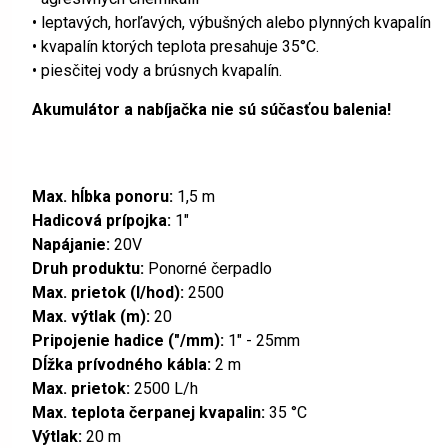
• leptavých, horľavých, výbušných alebo plynných kvapalín
• kvapalín ktorých teplota presahuje 35°C.
• piesčitej vody a brúsnych kvapalín.
Akumulátor a nabíjačka nie sú súčasťou balenia!
Max. hĺbka ponoru:
1,5 m
Hadicová prípojka:
1"
Napájanie:
20V
Druh produktu:
Ponorné čerpadlo
Max. prietok (l/hod):
2500
Max. výtlak (m):
20
Pripojenie hadice ("/mm):
1" - 25mm
Dĺžka prívodného kábla:
2 m
Max. prietok:
2500 L/h
Max. teplota čerpanej kvapalin:
35 °C
Výtlak:
20 m