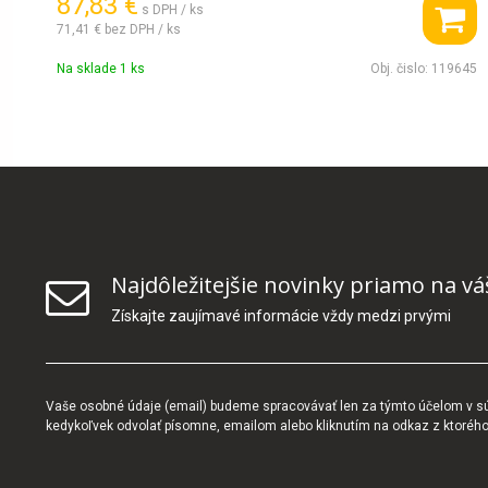
87,83 €
s DPH / ks
71,41 €
bez DPH / ks
Na sklade 1 ks
Obj. čislo:
119645
Najdôležitejšie novinky priamo na vá
Získajte zaujímavé informácie vždy medzi prvými
Vaše osobné údaje (email) budeme spracovávať len za týmto účelom v súl
kedykoľvek odvolať písomne, emailom alebo kliknutím na odkaz z ktoréh