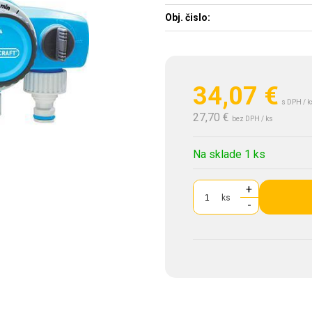
Obj. čislo:
34,07
€
s DPH / k
27,70 €
bez DPH / ks
Na sklade 1 ks
+
ks
-