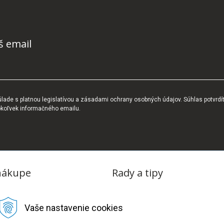
š email
ade s platnou legislatívou a zásadami ochrany osobných údajov. Súhlas potvrdí
okoľvek informačného emailu.
nákupe
Rady a tipy
dmienky
Blog
Vaše nastavenie cookies
tba