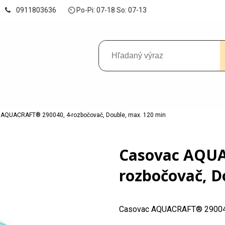
0911803636
⏲ Po-Pi: 07-18 So: 07-13
AQUACRAFT® 290040, 4-rozbočovač, Double, max. 120 min
Casovac AQUA
rozbočovač, D
Casovac AQUACRAFT® 290040,