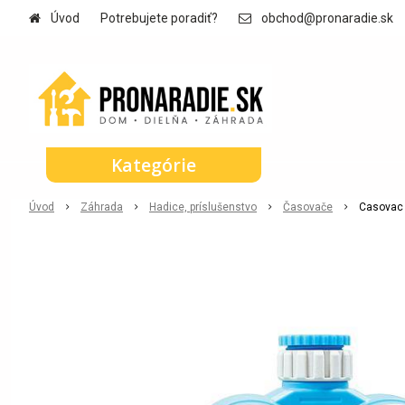
Úvod
Potrebujete poradiť?
obchod@pronaradie.sk
Kategórie
Úvod
Záhrada
Hadice, príslušenstvo
Časovače
Casovac 