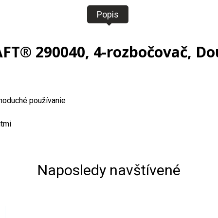
Popis
T® 290040, 4-rozbočovač, Dou
dnoduché používanie
itmi
Naposledy navštívené