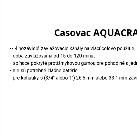
Casovac AQUACRAF
-- 4 nezávislé zavlažovacie kanály na viacúcelové použitie
- doba zavlažovania od 15 do 120 minút
- spínace pokryté protišmykovou gumou pre pohodlné a je
- nie sú potrebné žiadne batérie
- pre kohútiky s (3/4" alebo 1") 26.5 mm alebo 33.1 mm záv