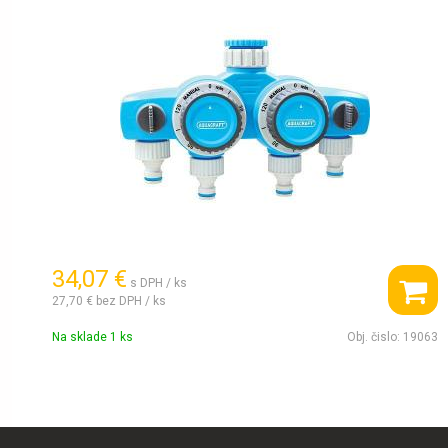
34,07 €
s DPH / ks
27,70 €
bez DPH / ks
Na sklade 1 ks
Obj. čislo:
19063