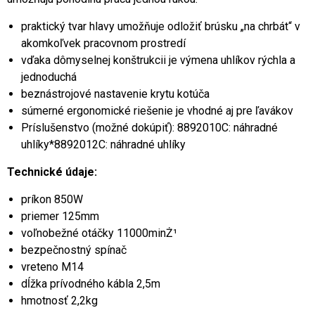
praktický tvar hlavy umožňuje odložiť brúsku „na chrbát“ v
akomkoľvek pracovnom prostredí
vďaka dômyselnej konštrukcii je výmena uhlíkov rýchla a
jednoduchá
beznástrojové nastavenie krytu kotúča
súmerné ergonomické riešenie je vhodné aj pre ľavákov
Príslušenstvo (možné dokúpiť): 8892010C: náhradné
uhlíky*8892012C: náhradné uhlíky
Technické údaje:
príkon 850W
priemer 125mm
voľnobežné otáčky 11000minŻ¹
bezpečnostný spínač
vreteno M14
dĺžka prívodného kábla 2,5m
hmotnosť 2,2kg