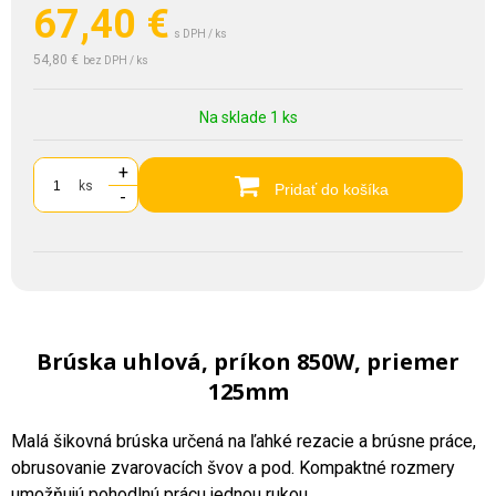
67,40
€
s DPH / ks
54,80 €
bez DPH / ks
Na sklade 1 ks
+
ks
Pridať do košíka
-
Brúska uhlová, príkon 850W, priemer
125mm
Malá šikovná brúska určená na ľahké rezacie a brúsne práce,
obrusovanie zvarovacích švov a pod. Kompaktné rozmery
umožňujú pohodlnú prácu jednou rukou.