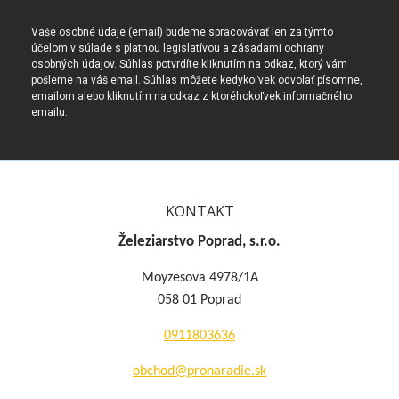
Vaše osobné údaje (email) budeme spracovávať len za týmto
účelom v súlade s platnou legislatívou a zásadami ochrany
osobných údajov. Súhlas potvrdíte kliknutím na odkaz, ktorý vám
pošleme na váš email. Súhlas môžete kedykoľvek odvolať písomne,
emailom alebo kliknutím na odkaz z ktoréhokoľvek informačného
emailu.
KONTAKT
Železiarstvo Poprad, s.r.o.
Moyzesova 4978/1A
058 01 Poprad
0911803636
obchod@pronaradie.sk