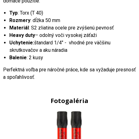
domáce použitie.
Typ
: Torx (T 40)
Rozmery
: dĺžka 50 mm
Materiál
: S2 zliatina ocele pre zvýšenú pevnosť
Heavy duty
– odolný voči vysokej záťaži
Uchytenie:
štandard 1/4" - vhodné pre väčšinu
skrutkovačov a aku náradia
Balenie
: 2 kusy
Perfektná voľba pre náročné práce, kde sa vyžaduje presnosť
a spoľahlivosť.
Fotogaléria