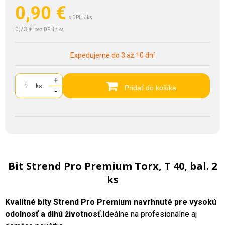
0,90
€
s DPH / ks
0,73 €
bez DPH / ks
Expedujeme do 3 až 10 dní
+
ks
Pridať do košíka
-
Bit Strend Pro Premium Torx, T 40, bal. 2
ks
Kvalitné bity Strend Pro Premium navrhnuté pre vysokú
odolnosť a dlhú životnosť.
Ideálne na profesionálne aj