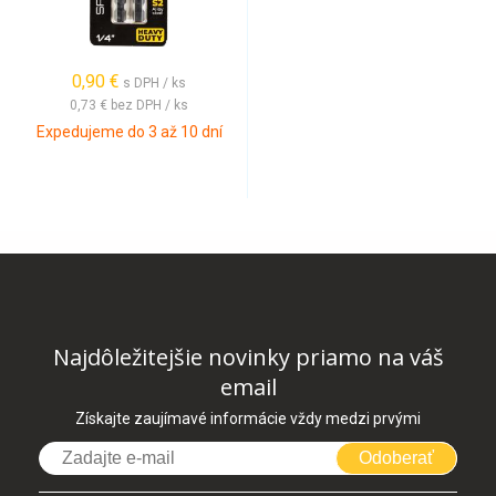
0,90 €
s DPH / ks
0,73 €
bez DPH / ks
Expedujeme do 3 až 10 dní
Najdôležitejšie novinky priamo na váš
email
Získajte zaujímavé informácie vždy medzi prvými
Odoberať