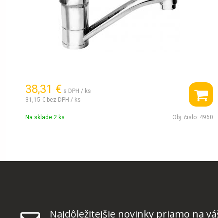
38,31 €
s DPH / ks
31,15 €
bez DPH / ks
Na sklade 2 ks
Obj. čislo:
4960
Najdôležitejšie novinky priamo na vá