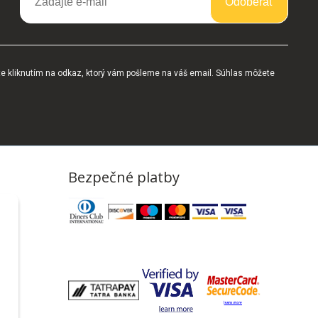
Odoberať
te kliknutím na odkaz, ktorý vám pošleme na váš email. Súhlas môžete
Bezpečné platby