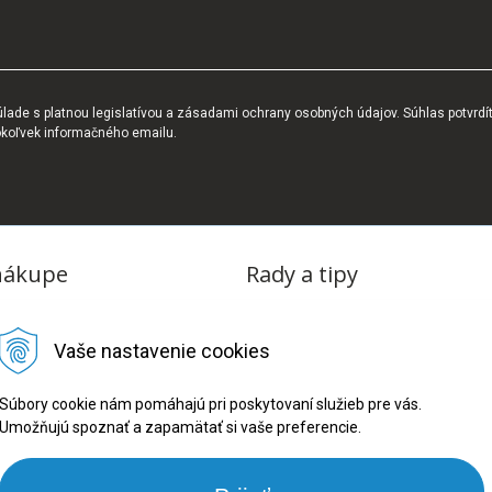
ade s platnou legislatívou a zásadami ochrany osobných údajov. Súhlas potvrdí
okoľvek informačného emailu.
nákupe
Rady a tipy
dmienky
Blog
Vaše nastavenie cookies
tba
oriadok
Súbory cookie nám pomáhajú pri poskytovaní služieb pre vás.
Umožňujú spoznať a zapamätať si vaše preferencie.
ru
ookies