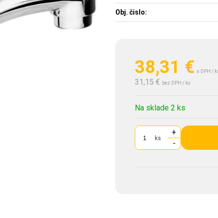
Obj. čislo:
38,31
€
s DPH / k
31,15 €
bez DPH / ks
Na sklade 2 ks
+
ks
-