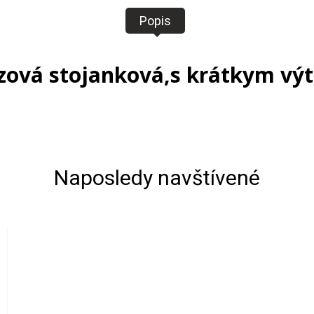
Popis
ezová stojanková,s krátkym v
Naposledy navštívené