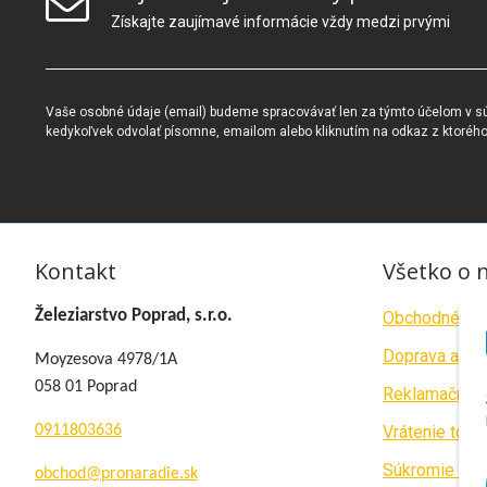
Získajte zaujímavé informácie vždy medzi prvými
Vaše osobné údaje (email) budeme spracovávať len za týmto účelom v súl
kedykoľvek odvolať písomne, emailom alebo kliknutím na odkaz z ktoréh
Kontakt
Všetko o 
Železiarstvo Poprad, s.r.o.
Obchodné po
Doprava a pla
Moyzesova 4978/1A
058 01 Poprad
Reklamačný p
0911803636
Vrátenie tova
Súkromie a c
obchod@pronaradie.sk