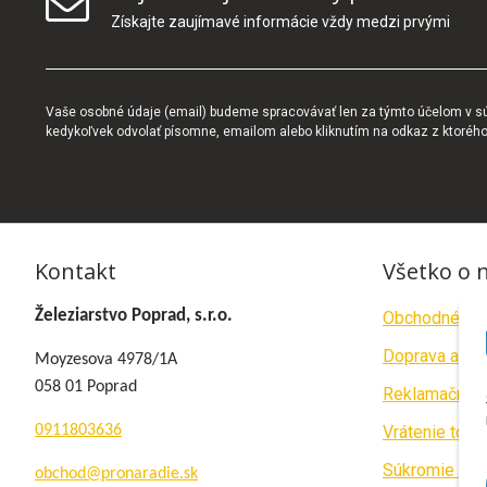
Získajte zaujímavé informácie vždy medzi prvými
Vaše osobné údaje (email) budeme spracovávať len za týmto účelom v súl
kedykoľvek odvolať písomne, emailom alebo kliknutím na odkaz z ktoréh
Kontakt
Všetko o 
Železiarstvo Poprad, s.r.o.
Obchodné po
Doprava a pla
Moyzesova 4978/1A
058 01 Poprad
Reklamačný p
0911803636
Vrátenie tova
Súkromie a c
obchod@pronaradie.sk