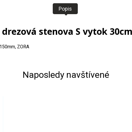
Popis
 drezová stenova S vytok 30c
up 150mm, ZORA
Naposledy navštívené