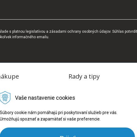
ade s platnou legislatívou a zásadami ochrany osobných údajov. Súhlas potvrdí
okoľvek informačného emailu.
nákupe
Rady a tipy
dmienky
Blog
Vaše nastavenie cookies
tba
oriadok
Súbory cookie nám pomáhajú pri poskytovaní služieb pre vás.
Umožňujú spoznať a zapamätať si vaše preferencie.
ru
ookies