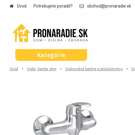
Úvod
Potrebujete poradiť?
obchod@pronaradie.sk
Kategórie
Úvod
Voda, Sanita, plyn
Vodovodné batérie a príslušenstvo
D