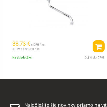
38,73 €
s DPH / ks
31,49 €
bez DPH / ks
Na sklade 2 ks
Obj. čislo:
7708
Najdôležitejšie novinky priamo na vá