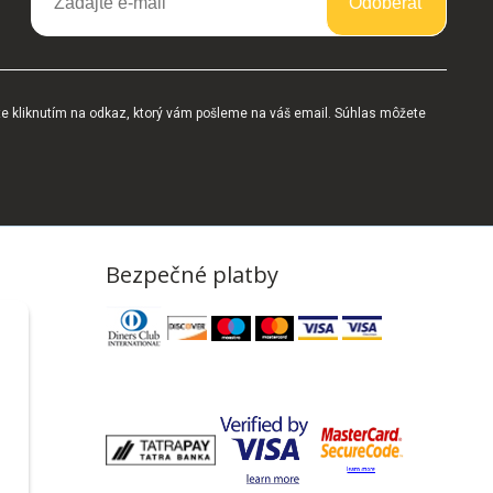
Odoberať
te kliknutím na odkaz, ktorý vám pošleme na váš email. Súhlas môžete
Bezpečné platby