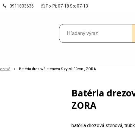
0911803636
⏲ Po-Pi: 07-18 So: 07-13
rezové
Batéria drezová stenova S vytok 30cm , ZORA
Batéria drezo
ZORA
batéria drezová stenová, tru