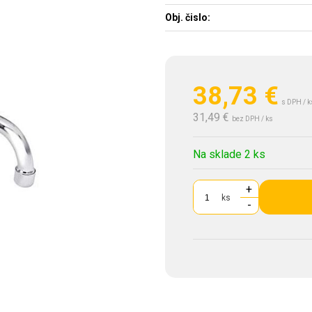
Obj. čislo:
38,73
€
s DPH / k
31,49 €
bez DPH / ks
Na sklade 2 ks
+
ks
-