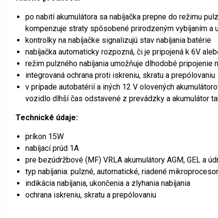
po nabití akumulátora sa nabíjačka prepne do režimu pulz
kompenzuje straty spôsobené prirodzeným vybíjaním a udr
kontrolky na nabíjačke signalizujú stav nabíjania batérie
nabíjačka automaticky rozpozná, či je pripojená k 6V ale
režim pulzného nabíjania umožňuje dlhodobé pripojenie n
integrovaná ochrana proti iskreniu, skratu a prepólovaniu
v prípade autobatérií a iných 12 V olovených akumulátoro
vozidlo dlhší čas odstavené z prevádzky a akumulátor tak
Technické údaje:
príkon 15W
nabíjací prúd 1A
pre bezúdržbové (MF) VRLA akumulátory AGM, GEL a úd
typ nabíjania: pulzné, automatické, riadené mikroproces
indikácia nabíjania, ukončenia a zlyhania nabíjania
ochrana iskreniu, skratu a prepólovaniu