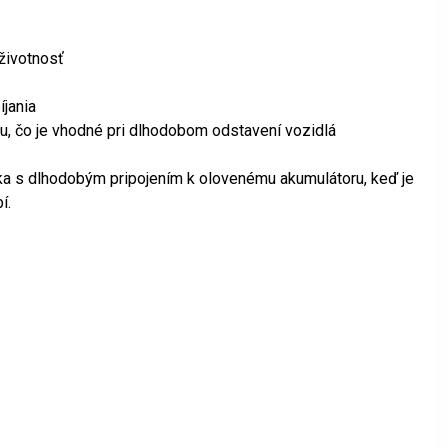
 životnosť
íjania
iu, čo je vhodné pri dlhodobom odstavení vozidlá
ačka s dlhodobým pripojením k olovenému akumulátoru, keď je
í.