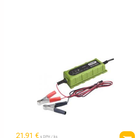
21,91 €
s DPH / ks