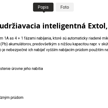
Popis
Foto
držiavacia inteligentná Extol,
om 1A as 4 + 1 fázami nabíjania, ktoré sú automaticky riadené m
(Pb) akumulátorov, predovšetkým s nižšou kapacitou napr. v skút
bo je nebezpečné ich nabíjať vyšším nabíjacím prúdom použitím na
tenie úrovne jeho nabitia
pulzným prúdom