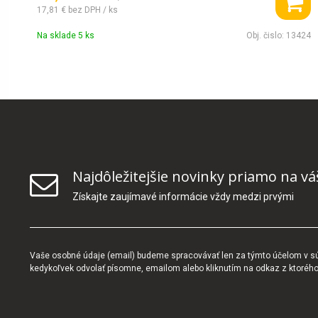
17,81 €
bez DPH / ks
Na sklade 5 ks
Obj. čislo:
13424
Najdôležitejšie novinky priamo na vá
Získajte zaujímavé informácie vždy medzi prvými
Vaše osobné údaje (email) budeme spracovávať len za týmto účelom v súl
kedykoľvek odvolať písomne, emailom alebo kliknutím na odkaz z ktoréh