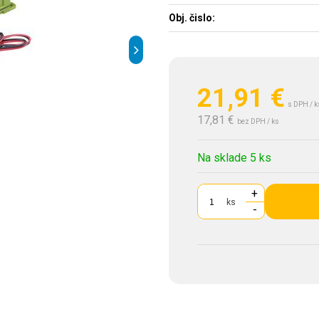
Obj. čislo:
21,91
€
s DPH / k
17,81 €
bez DPH / ks
Na sklade 5 ks
+
ks
-