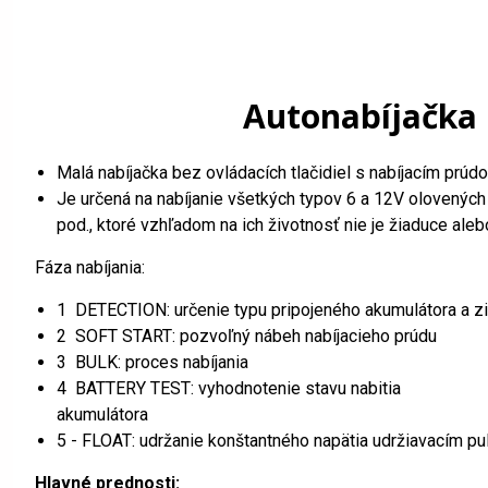
Autonabíjačka u
Malá nabíjačka bez ovládacích tlačidiel s nabíjacím prúd
Je určená na nabíjanie všetkých typov 6 a 12V olovených 
pod., ktoré vzhľadom na ich životnosť nie je žiaduce ale
Fáza nabíjania:
1 DETECTION: určenie typu pripojeného akumulátora a zis
2 SOFT START: pozvoľný nábeh nabíjacieho prúdu
3 BULK: proces nabíjania
4 BATTERY TEST: vyhodnotenie stavu nabitia
akumulátora
5 - FLOAT: udržanie konštantného napätia udržiavacím 
Hlavné prednosti: