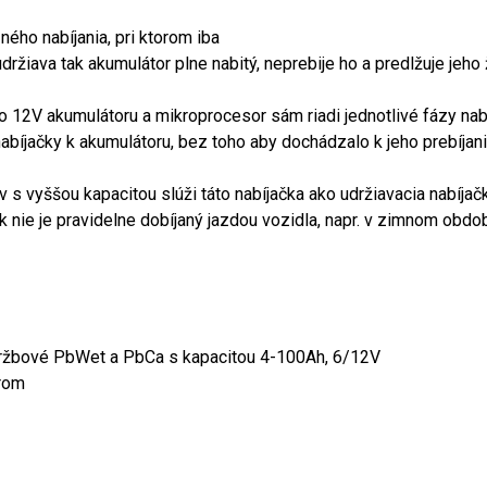
ného nabíjania, pri ktorom iba
žiava tak akumulátor plne nabitý, neprebije ho a predlžuje jeho
bo 12V akumulátoru a mikroprocesor sám riadi jednotlivé fázy nab
abíjačky k akumulátoru, bez toho aby dochádzalo k jeho prebíjan
v s vyššou kapacitou slúži táto nabíjačka ako udržiavacia nabíj
 nie je pravidelne dobíjaný jazdou vozidla, napr. v zimnom obdob
ržbové PbWet a PbCa s kapacitou 4-100Ah, 6/12V
orom