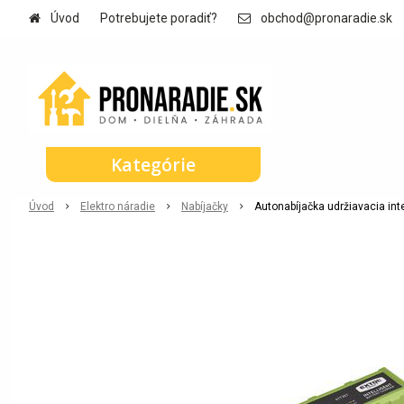
Úvod
Potrebujete poradiť?
obchod@pronaradie.sk
Kategórie
Úvod
Elektro náradie
Nabíjačky
Autonabíjačka udržiavacia inte