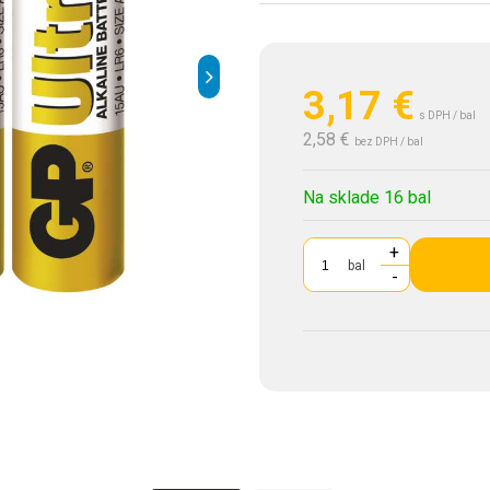
3,17
€
s DPH / bal
2,58 €
bez DPH / bal
Na sklade 16 bal
+
bal
-