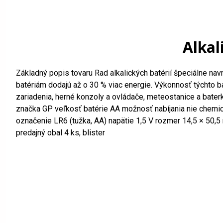
Alkal
Základný popis tovaru Rad alkalických batérií špeciálne nav
batériám dodajú až o 30 % viac energie. Výkonnosť týchto bat
zariadenia, herné konzoly a ovládače, meteostanice a baterk
značka GP veľkosť batérie AA možnosť nabíjania nie chemick
označenie LR6 (tužka, AA) napätie 1,5 V rozmer 14,5 × 50,
predajný obal 4 ks, blister