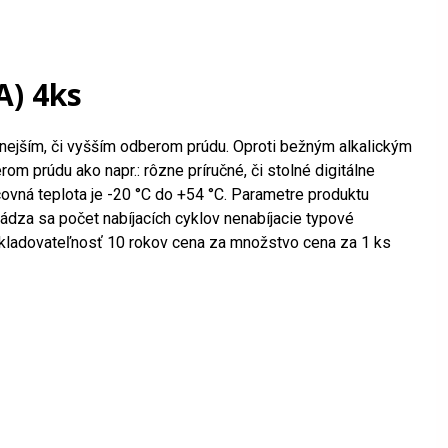
A) 4ks
lznejším, či vyšším odberom prúdu. Oproti bežným alkalickým
om prúdu ako napr.: rôzne príručné, či stolné digitálne
covná teplota je -20 °C do +54 °C. Parametre produktu
ádza sa počet nabíjacích cyklov nenabíjacie typové
skladovateľnosť 10 rokov cena za množstvo cena za 1 ks