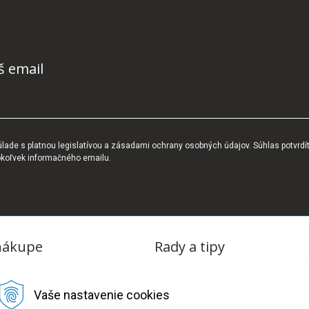
š email
ade s platnou legislatívou a zásadami ochrany osobných údajov. Súhlas potvrdí
okoľvek informačného emailu.
nákupe
Rady a tipy
dmienky
Blog
Vaše nastavenie cookies
tba