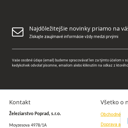
Najdôležitejšie novinky priamo na vá
Získajte zaujímavé informácie vždy medzi prvými
Vaše osobné údaje (email) budeme spracovávať len za týmto účelom v súl
kedykoľvek odvolať písomne, emailom alebo kliknutím na odkaz z ktoréh
Kontakt
Všetko o 
Železiarstvo Poprad, s.r.o.
Obchodné po
Doprava a pla
Moyzesova 4978/1A