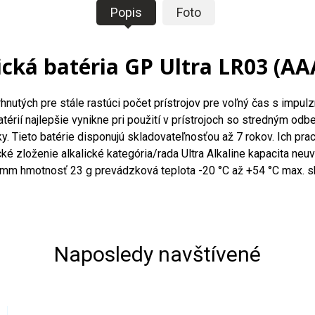
Popis
Foto
ická batéria GP Ultra LR03 (AA
rhnutých pre stále rastúci počet prístrojov pre voľný čas s impu
érií najlepšie vynikne pri použití v prístrojoch so stredným odber
y. Tieto batérie disponujú skladovateľnosťou až 7 rokov. Ich pra
é zloženie alkalické kategória/rada Ultra Alkaline kapacita neuv
5 mm hmotnosť 23 g prevádzková teplota -20 °C až +54 °C max. 
Naposledy navštívené