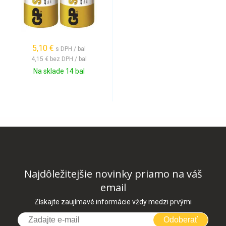
5,10 €
s DPH / bal
4,15 €
bez DPH / bal
Na sklade 14 bal
Najdôležitejšie novinky priamo na váš
email
Získajte zaujímavé informácie vždy medzi prvými
Odoberať