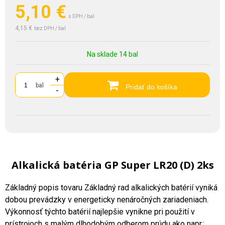
5,10
€
s DPH / bal
4,15 €
bez DPH / bal
Na sklade 14 bal
+
bal
Pridať do košíka
-
Alkalická batéria GP Super LR20 (D) 2ks
Základný popis tovaru Základný rad alkalických batérií vyniká
dobou prevádzky v energeticky nenáročných zariadeniach.
Výkonnosť týchto batérií najlepšie vynikne pri použití v
prístrojoch s malým dlhodobým odberom prúdu ako napr.: