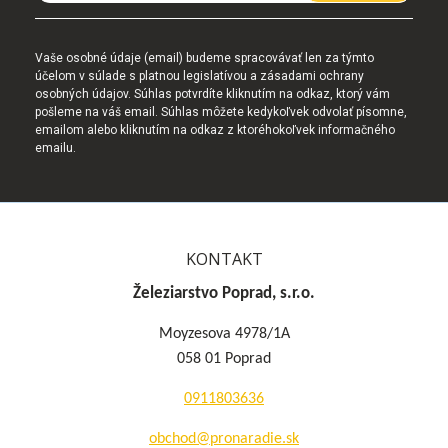
Vaše osobné údaje (email) budeme spracovávať len za týmto
účelom v súlade s platnou legislatívou a zásadami ochrany
osobných údajov. Súhlas potvrdíte kliknutím na odkaz, ktorý vám
pošleme na váš email. Súhlas môžete kedykoľvek odvolať písomne,
emailom alebo kliknutím na odkaz z ktoréhokoľvek informačného
emailu.
KONTAKT
Železiarstvo Poprad, s.r.o.
Moyzesova 4978/1A
058 01 Poprad
0911803636
obchod@pronaradie.sk