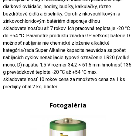
diaľkové ovládače, hodiny, budíky, kalkulačky, rôzne
bezdrôtové čidlá a číselníky. Oproti zinkovouhlíkovým a
zinkovochloridovým batériám disponuje dlhou
skladovateľnosťou až 7 rokov. Ich pracovná teplota je -20 °C
do +54 °C. Parametre produktu značka GP veľkosť batérie D
možnosť nabíjania nie chemické zloženie alkalické
kategória/rada Super Alkaline kapacita neuvádza sa počet
nabíjacích cyklov nenabíjacie typové označenie LR20 (veľké
mono, D) napätie 1,5 V rozmer 34,2 × 61,5 mm hmotnosť 135
g prevádzková teplota -20 °C až +54 °C max.
skladovateľnosť 10 rokov cena za množstvo cena za 1 ks
predajný obal 2 ks, blister
Fotogaléria