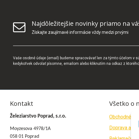
Najdôležitejšie novinky priamo na vá
Získajte zaujímavé informácie vždy medzi prvými
Vaše osobné údaje (email) budeme spracovávať len za týmto účelom v súl
kedykoľvek odvolať písomne, emailom alebo kliknutím na odkaz z ktoréh
Kontakt
Všetko o 
Železiarstvo Poprad, s.r.o.
Obchodné po
Doprava a pla
Moyzesova 4978/1A
058 01 Poprad
Reklamačný p