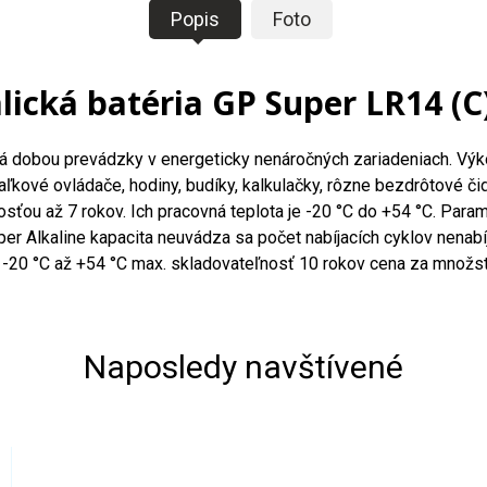
Popis
Foto
lická batéria GP Super LR14 (C
ká dobou prevádzky v energeticky nenáročných zariadeniach. Výkon
kové ovládače, hodiny, budíky, kalkulačky, rôzne bezdrôtové čid
sťou až 7 rokov. Ich pracovná teplota je -20 °C do +54 °C. Par
uper Alkaline kapacita neuvádza sa počet nabíjacích cyklov nenab
20 °C až +54 °C max. skladovateľnosť 10 rokov cena za množstvo
Naposledy navštívené