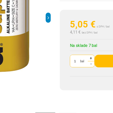
5,05
€
s DPH / bal
4,11 €
bez DPH / bal
Na sklade 7 bal
+
bal
-