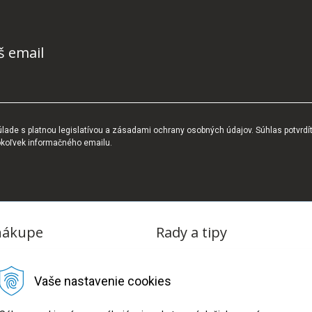
š email
ade s platnou legislatívou a zásadami ochrany osobných údajov. Súhlas potvrdí
okoľvek informačného emailu.
nákupe
Rady a tipy
dmienky
Blog
Vaše nastavenie cookies
tba
oriadok