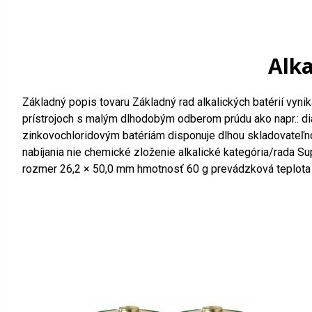
Alka
Základný popis tovaru Základný rad alkalických batérií vyni
prístrojoch s malým dlhodobým odberom prúdu ako napr.: diaľ
zinkovochloridovým batériám disponuje dlhou skladovateľno
nabíjania nie chemické zloženie alkalické kategória/rada S
rozmer 26,2 × 50,0 mm hmotnosť 60 g prevádzková teplota -