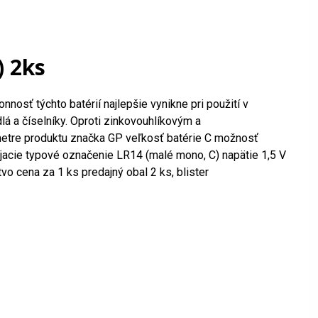
) 2ks
nosť týchto batérií najlepšie vynikne pri použití v
lá a číselníky. Oproti zinkovouhlíkovým a
ametre produktu značka GP veľkosť batérie C možnosť
íjacie typové označenie LR14 (malé mono, C) napätie 1,5 V
 cena za 1 ks predajný obal 2 ks, blister