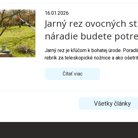
16.01.2026
Jarný rez ovocných s
náradie budete potr
Jarný rez je kľúčom k bohatej úrode. Porad
rebrík za teleskopické nožnice a ako ošetri
Čítať viac
Všetky články