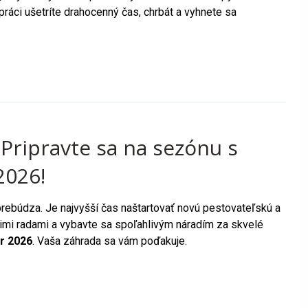
ráci ušetríte drahocenný čas, chrbát a vyhnete sa
ripravte sa na sezónu s
2026!
 prebúdza. Je najvyšší čas naštartovať novú pestovateľskú a
šimi radami a vybavte sa spoľahlivým náradím za skvelé
r 2026
. Vaša záhrada sa vám poďakuje.