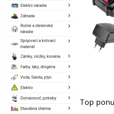
Elektro náradie
Akcia končí za
25d 13:40:54
Záhrada
Ručné a dielenské
tu
náradie
Spojovací a kotviací
materiál
Zámky, vložky, kovania
Farby, laky, drogéria
Voda, Sanita, plyn
Pozastaviť
Elektro
Domácnosť, potreby
Top pon
Stavebná chémia