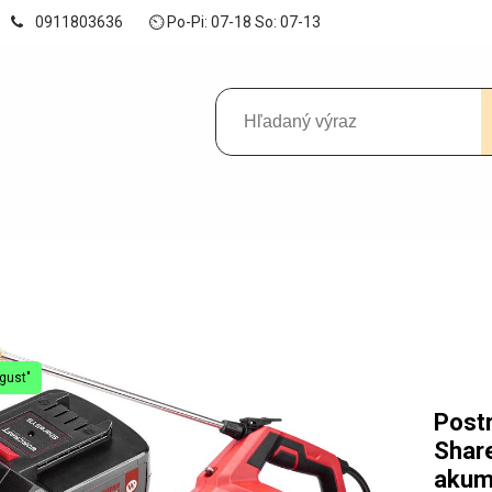
0911803636
⏲ Po-Pi: 07-18 So: 07-13
gust"
Post
Share
akumu