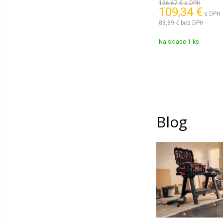
90 €
s DPH
136,67 €
s DPH
,92 €
109,34 €
s DPH
s DPH
6 €
bez DPH
88,89 €
bez DPH
klade 1 ks
Obj. čislo:
119336
Na sklade 1 ks
Blog