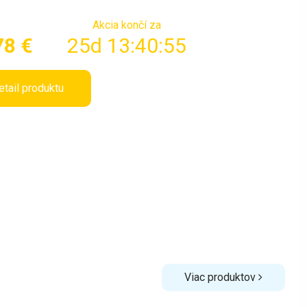
Akcia končí za
78 €
25d 13:40:54
etail produktu
Viac produktov