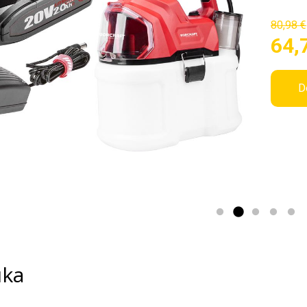
80,98 €
64,
D
uka