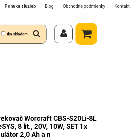
Ponuka služieb
Blog
Obchodné podmienky
Kontakt
Iba skladom
Akc
Pre
rekovač Worcraft CBS-S20Li-8L
SYS, 8 lit., 20V, 10W, SET 1x
látor 2,0 Ah a n