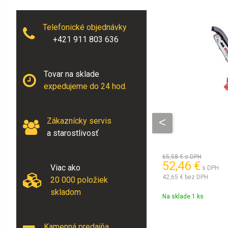
Telefonické objednávky
+421 911 803 636
Tovar na sklade
expedujeme do 24 hod.
Zákaznícky servis
a starostlivosť
65,58 €
s DPH
52,46 €
56 €
Viac ako
s DPH
s DPH
42,65 €
bez DPH
 €
bez DPH
20 000 položiek
skladom
klade 1 ks
Obj. čislo:
2173724
Na sklade 1 ks
Kamenná predajňa