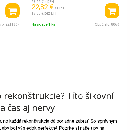
28,52 €
s DPH
22,82 €
s DPH
18,55 €
bez DPH
slo:
2211834
Na sklade 1 ks
Obj. čislo:
8060
do rekonštrukcie? Títo šikovní
a čas aj nervy
a, no každá rekonštrukcia dá poriadne zabrať. So správnym
aby bol výsledok perfektný. Pozrite si naše tipy na