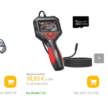
48,66 €
s DPH
38,93 €
s DPH
31,65 €
bez DPH
slo:
8050718
Na sklade 1 ks
Obj. čislo:
2121005