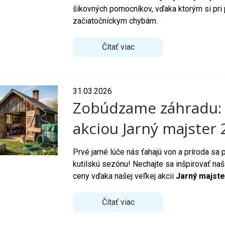
šikovných pomocníkov, vďaka ktorým si pri p
začiatočníckym chybám.
Čítať viac
31.03.2026
Zobúdzame záhradu: P
akciou Jarný majster 
Prvé jarné lúče nás ťahajú von a príroda sa
kutilskú sezónu! Nechajte sa inšpirovať na
ceny vďaka našej veľkej akcii
Jarný majste
Čítať viac