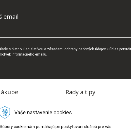
š email
ade s platnou legislatívou a zásadami ochrany osobných údajov. Súhlas potvrdí
okoľvek informačného emailu.
nákupe
Rady a tipy
dmienky
Blog
Vaše nastavenie cookies
tba
oriadok
Súbory cookie nám pomáhajú pri poskytovaní služieb pre vás.