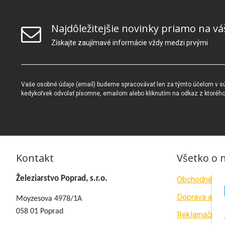
Najdôležitejšie novinky priamo na vá
Získajte zaujímavé informácie vždy medzi prvými
Vaše osobné údaje (email) budeme spracovávať len za týmto účelom v súl
kedykoľvek odvolať písomne, emailom alebo kliknutím na odkaz z ktoréh
Kontakt
Všetko o 
Železiarstvo Poprad, s.r.o.
Obchodné po
Doprava a pla
Moyzesova 4978/1A
058 01 Poprad
Reklamačný p