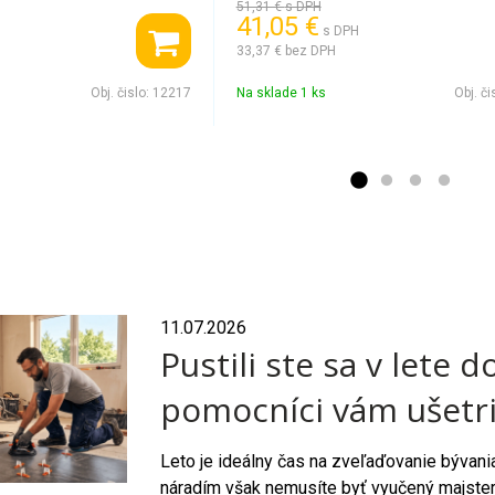
51,31 €
s DPH
41,05 €
s DPH
33,37 €
bez DPH
Obj. čislo:
12217
Na sklade 1 ks
Obj. či
11.07.2026
Pustili ste sa v lete 
pomocníci vám ušetri
Leto je ideálny čas na zveľaďovanie bývani
náradím však nemusíte byť vyučený majster, 