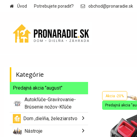
Úvod
Potrebujete poradiť?
obchod@pronaradie.sk
Kategórie
Predajná akcia "august"
Akcia -20%
Autokľúče-Gravírovanie-
Predajná akcia "au
Brúsenie nožov-Kľúče
Dom ,dielňa, železiarstvo
end Pro WQXD750 JYE, 750W, s
ptiku
Nástroje