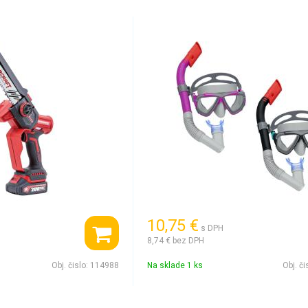
10,75 €
s DPH
8,74 €
bez DPH
Obj. čislo:
114988
Na sklade 1 ks
Obj. či